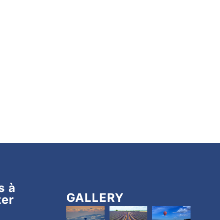
s à
GALLERY
ter