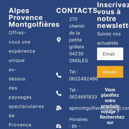
Inscrive
Alpes
CONTACTS
vous à
Provence
notre
270
Montgolfières
newslett
chemin
Offrez-
de la
Suivez nos
petite
vous une
actualités
grillere
expérience
04230
unique
ONGLES
au-
Tel :
dessus
0622492486
des
Tel :
Vous
planifiez
0624691833
paysages
votre
spectaculaires
prochain
apmontgolfieres@gmail.c
voyage ?
de
Recherchez
Horaires
sur
Provence.
: 8h -