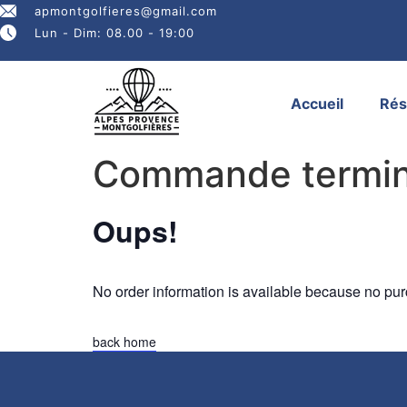
apmontgolfieres@gmail.com
Lun - Dim: 08.00 - 19:00
Accueil
Rés
Commande termi
Oups!
No order information is available because no p
back home