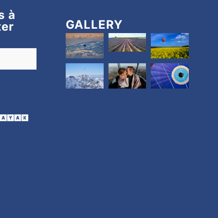
s à
GALLERY
ter