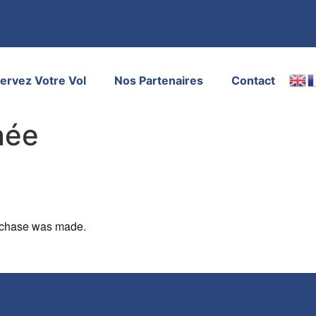
ervez Votre Vol
Nos Partenaires
Contact
née
urchase was made.