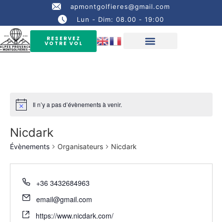
apmontgolfieres@gmail.com
Lun - Dim: 08.00 - 19:00
RESERVEZ
VOTRE VOL
Il n’y a pas d’évènements à venir.
Nicdark
Évènements
Organisateurs
Nicdark
+36 3432684963
email@gmail.com
https://www.nicdark.com/