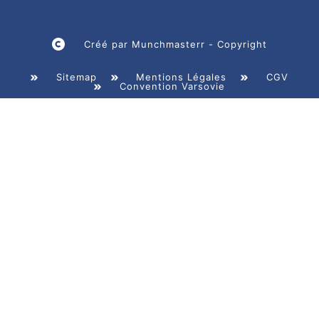
Créé par Munchmasterr - Copyright
Sitemap
Mentions Légales
CGV
Convention Varsovie