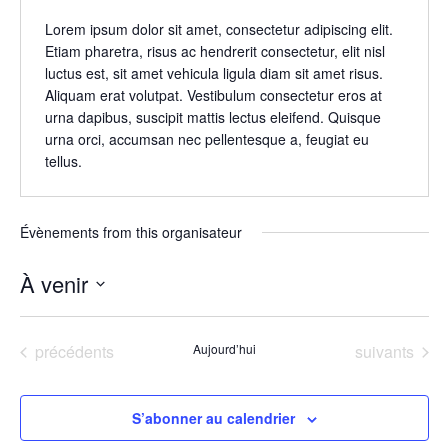
Lorem ipsum dolor sit amet, consectetur adipiscing elit.
Etiam pharetra, risus ac hendrerit consectetur, elit nisl
luctus est, sit amet vehicula ligula diam sit amet risus.
Aliquam erat volutpat. Vestibulum consectetur eros at
urna dapibus, suscipit mattis lectus eleifend. Quisque
urna orci, accumsan nec pellentesque a, feugiat eu
tellus.
Évènements from this organisateur
À venir
Sélectionnez
une
date.
Évènements
Évènements
précédents
Aujourd’hui
suivants
S’abonner au calendrier