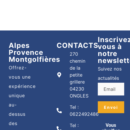
Inscrive
Alpes
CONTACTS
vous à
Provence
notre
270
Montgolfières
newslett
chemin
Offrez-
de la
Suivez nos
petite
vous une
actualités
grillere
expérience
04230
unique
ONGLES
au-
Tel :
dessus
0622492486
des
Tel :
Vous