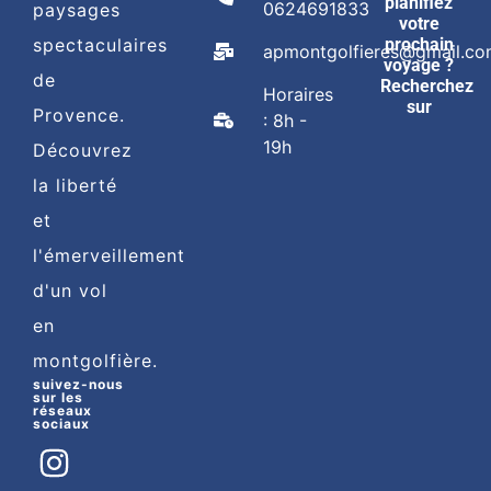
planifiez
0624691833
paysages
votre
spectaculaires
prochain
apmontgolfieres@gmail.c
voyage ?
de
Recherchez
Horaires
sur
Provence.
: 8h -
19h
Découvrez
la liberté
et
l'émerveillement
d'un vol
en
montgolfière.
suivez-nous
sur les
réseaux
sociaux